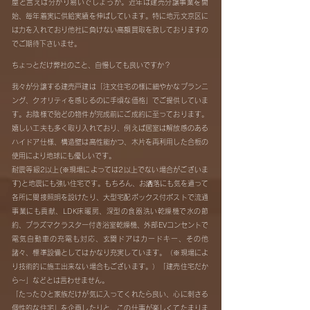
屋と言えば分かり易いでしょうか。近年は建売分譲事業を開
始、毎年着実に供給実績を伸ばしています。特に地元文京区に
は力を入れており他社に負けない高額買取を致しておりますの
でご期待下さいませ。
ちょっとだけ弊社のこと、自慢しても良いですか？
我々が分譲する建売戸建は「注文住宅の様に細やかなプランニ
ング、クオリティを感じるのに手頃な価格」でご提供していま
す。お陰様で殆どの物件が完成前にご成約に至っております。
嬉しい工夫も多く取り入れており、例えば居室は解放感のある
ハイドア仕様、構造壁は高性能かつ、木片を再利用した合板の
使用により地球にも優しいです。
耐震等級2以上(※現場によっては2以上でない場合がございま
す)と地震にも強い住宅です。もちろん、お洒落にも気を遣って
各所に間接照明を設けたり、大型宅配ボックス付ポストで流通
事業にも貢献、LDK床暖房、深型の食器洗い乾燥機で水の節
約、プラズマクラスター付き浴室乾燥機、外部EVコンセントで
電気自動車の充電も対応、玄関ドアはカードキー、その他
諸々、標準設備としてはかなり充実しています。（※現場によ
り技術的に施工出来ない場合もございます。）「建売住宅だか
ら～」などとは言わせません。
「たったひと家族だけが気に入ってくれたら良い、心に刺さる
個性的な住宅」を企画したりと、この仕事が楽しくてたまりま