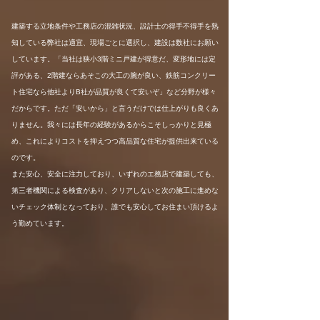
建築する立地条件や工務店の混雑状況、設計士の得手不得手を熟
知している弊社は適宜、現場ごとに選択し、建設は数社にお願い
しています。「当社は狭小3階ミニ戸建が得意だ、変形地には定
評がある、2階建ならあそこの大工の腕が良い、鉄筋コンクリー
ト住宅なら他社よりB社が品質が良くて安いぞ」など分野が様々
だからです。ただ「安いから」と言うだけでは仕上がりも良くあ
りません。我々には長年の経験があるからこそしっかりと見極
め、これによりコストを抑えつつ高品質な住宅が提供出来ている
のです。
また安心、安全に注力しており、いずれのエ務店で建築しても、
第三者機関による検査があり、クリアしないと次の施工に進めな
いチェック体制となっており、誰でも安心してお住まい頂けるよ
う勤めています。