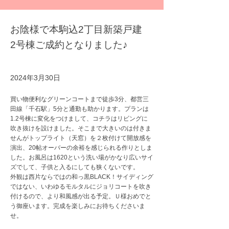
お陰様で本駒込2丁目新築戸建
2号棟ご成約となりました♪
2024年3月30日
買い物便利なグリーンコートまで徒歩3分、都営三
田線「千石駅」5分と通勤も助かります。プランは
1.2号棟に変化をつけまして、コチラはリビングに
吹き抜けを設けました。そこまで大きいのは付きま
せんがトップライト（天窓）を２枚付けて開放感を
演出、20帖オーバーの余裕を感じられる作りとしま
した。お風呂は1620という洗い場がかなり広いサイ
ズでして、子供と入るにしても狭くないです。
外観は西片ならではの和っ黒BLACK！サイディング
ではない、いわゆるモルタルにジョリコートを吹き
付けるので、より和風感が出る予定。Ｕ様おめでと
う御座います。完成を楽しみにお待ちくださいま
せ。