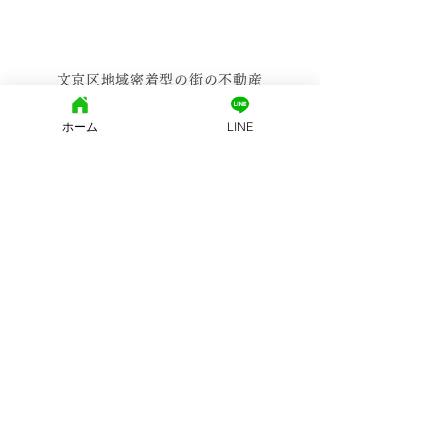
文京区地域密着型の街の不動産
ホーム
LINE
西片土地株式会社
東京都知事免許（15）第15455号
東京都文京区西片2-25-8 モンテベルデ本郷西片 1Ｆ
(社)東京都宅地建物取引業協会
営業時間: 10：00～19：00
定休日:
火・水曜日
個人情報保護方針