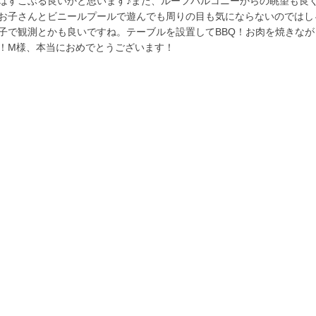
はすこぶる良いかと思います♪また、ルーフバルコニーからの眺望も良
お子さんとビニールプールで遊んでも周りの目も気にならないのではし
子で観測とかも良いですね。テーブルを設置してBBQ！お肉を焼きな
！M様、本当におめでとうございます！