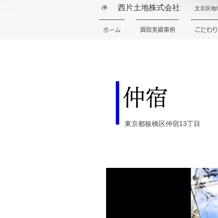
西片土地株式会社
文京区地
ホーム
買取実績事例
こだわり
仲宿
東京都板橋区仲宿13丁目