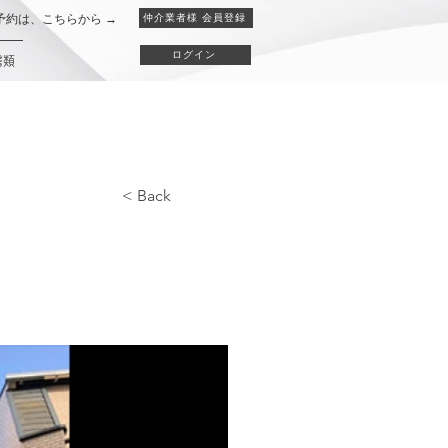
予約は、こちらから →
仲介業者様 会員登録
ログイン
書類
< Back