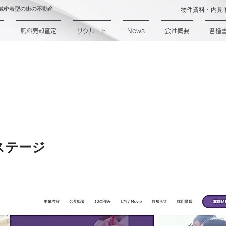
域密着型の街の不動産
物件資料・内見
無料売却査定
リクルート
News
会社概要
各種
ame
ステージ