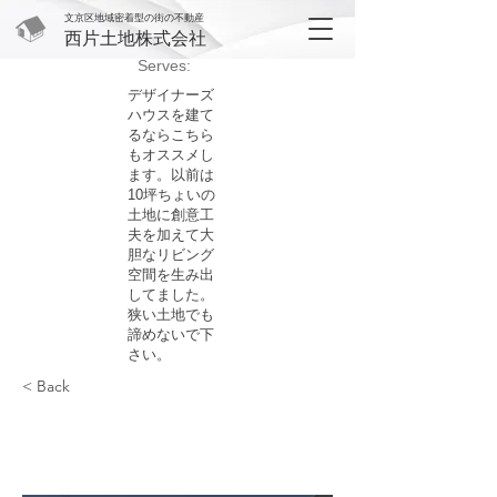
文京区地域密着型の街の不動産
西片土地株式会社
Serves:
デザイナーズ
ハウスを建て
るならこちら
もオススメし
ます。以前は
10坪ちょいの
土地に創意工
夫を加えて大
胆なリビング
空間を生み出
してました。
狭い土地でも
諦めないで下
さい。
< Back
Recipe name