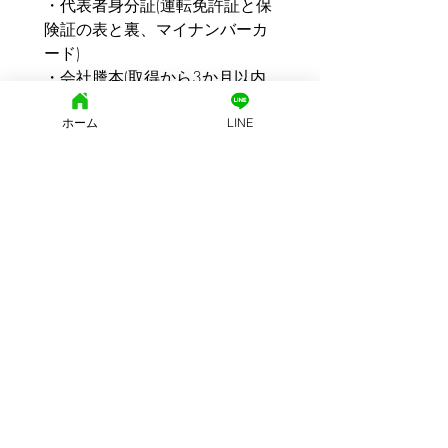
・代表者身分証(運転免許証と保
険証の表と裏、マイナンバーカ
ード)
・会社謄本(取得から3か月以内
のもの)
ホーム
LINE
文京区地域密着型の街の不動産
西片土地株式会社
東京都知事免許（15）第15455号
東京都文京区西片2-25-8 モンテベルデ本郷西片 1Ｆ