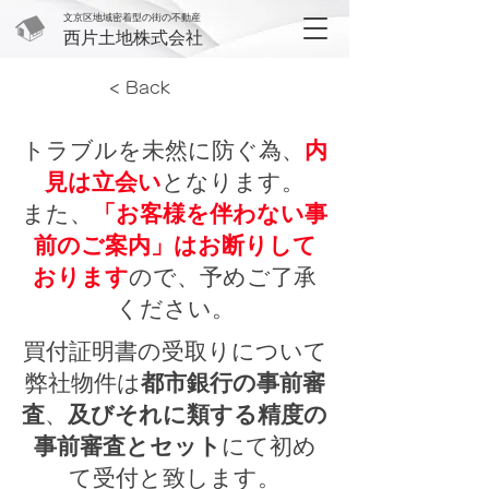
文京区地域密着型の街の不動産
西片土地株式会社
< Back
トラブルを未然に防ぐ為、
内
見は立会い
となります。
また、
「お客様を伴わない事
前のご案内」はお断りして
おります
ので、予めご了承
ください。
買付証明書の受取りについて
弊社物件は
都市銀行の事前審
査
、
及びそれに類する精度の
事前審査とセット
にて初め
て受付と致します。