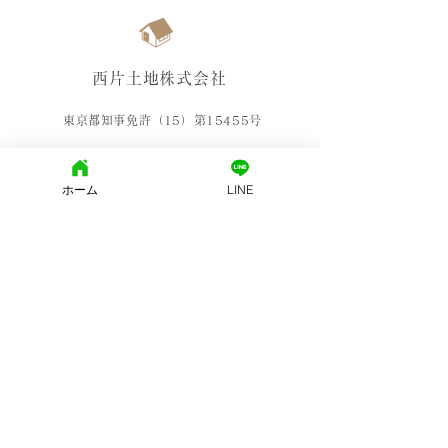
西片土地株式会社
東京都知事免許（15）第15455号
東京都文京区西片2-25-8 モンテベルデ本郷西片 1Ｆ
ホーム
LINE
(社)東京都宅地建物取引業協会
営業時間: 10：00～19：00
定休日:
火・水曜日
個人情報保護方針
免責事項