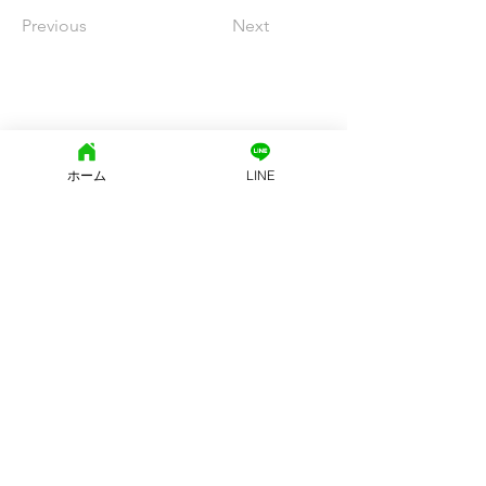
Previous
Next
文京区地域密着型の街の不動産
ホーム
LINE
西片土地株式会社
東京都知事免許（15）第15455号
東京都文京区西片2-25-8 モンテベルデ本郷西片 1Ｆ
(社)東京都宅地建物取引業協会
営業時間: 10：00～19：00
定休日:
火・水曜日