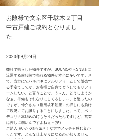
お陰様で文京区千駄木２丁目
中古戸建ご成約となりまし
た。
2023年9月24日
弊社で購入した物件ですが、SUUMOやらSNS上に
流通する前段階で売れる物件が本当に多いです。さ
て、当方にてバキバキにフルリフォームして販売す
る予定でしてが、お客様ご自身でどうしてもリフォ
ームしたい、と言うことで、う～ん、どうしようか
なぁ、準備もそれなりにしてるしぃ～、と迷ったの
ですが、仲介さん（播磨坂不動産）の押しにも負け
て現況にてお譲りすることにしました。って、ベル
デコリナ本駒込の時もそうだったんですけど、営業
は押しに弱いんですよねぇ～(笑)
ご購入頂いたK様も気さくな方でメッチャ感じ良か
ったです。どんな仕上がりになるのか知りません