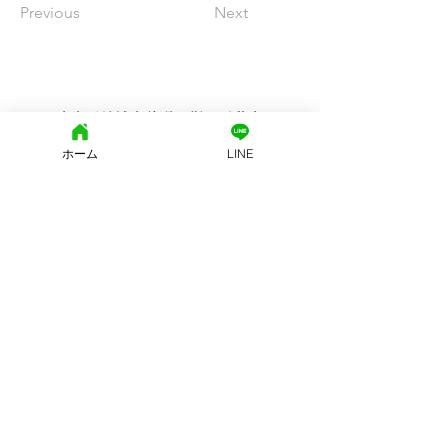
Previous
Next
文京区地域密着型の街の不動産
ホーム
LINE
西片土地株式会社
東京都知事免許（15）第15455号
東京都文京区西片2-25-8 モンテベルデ本郷西片 1Ｆ
(社)東京都宅地建物取引業協会
営業時間: 10：00～19：00
定休日:
火・水曜日