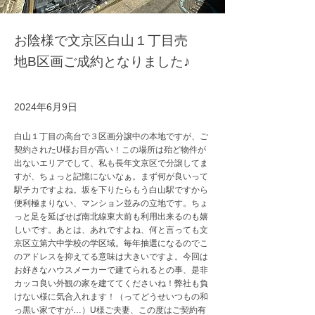
お陰様で文京区白山１丁目売
地B区画ご成約となりました♪
2024年6月9日
白山１丁目の高台で３区画分譲中の本地ですが、ご
契約されたU様お目が高い！この場所は殆ど物件が
出ないエリアでして、私も長年文京区で分譲してま
すが、ちょっと記憶にないなぁ。まず何が良いって
駅チカですよね。坂を下りたらもう白山駅ですから
便利極まりない、マンション並みの立地です。ちょ
っと足を延ばせば南北線東大前も利用出来るのも嬉
しいです。あとは、あれですよね、何と言っても文
京区立第六中学校の学区域。毎年抽選になるのでこ
のアドレスを抑えてる意味は大きいですよ。今回は
お好きなハウスメーカーで建てられるとの事、是非
カッコ良い外観の家を建ててくださいね！弊社も負
けない様に気合入れます！（ってどうせいつもの和
っ黒い家ですが…）U様ご夫妻、この度はご契約有