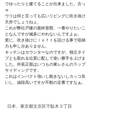
でゆったりと建てることが出来ました。古っ
ｗ
ウリは何と言っても広いリビングに吹き抜け
天井でしょうねぇ、
これが弊社戸建の最終形態、一番やりたいこ
となんですが滅多にやれないんですよぉ。
更に、吹き抜けにｌｏｆｔを設ける事で収納
力も申し分ありません。
キッチンはカウンターなのですが、独立タイ
プとも取れる位置に配して使い勝手を上げま
した。外装正面はいつもの東レさんのラップ
サイディングです。
これはインパクト強いし飽きないしカッコ良
いし、値段高いですが不動の定番ですなぁ。
日本、東京都文京区千駄木３丁目