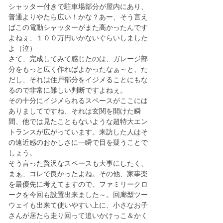
シャッター付きで駐車場部分が屋内にあり、
普通よりやたら広い！かな？あー、そう言え
ばこの電動シャッターがまた高かったんです
よねぇ、１００万円いかないぐらいしました
よ（泣）
さて、完成してみて感じたのは、ガレージ部
分をもっと広く作ればよかったなぁ～と、た
だし、それは住戸部分をイジメることにもな
るので非常に難しい判断ですよねぇ。
その十分にイジメられるスペースがここには
ありましてですね、それは玄関を開けた瞬
間、他では見たこともないような超特大エン
トランスが広がっています。来訪した人はそ
の遠近感のおかしさに一瞬で目を疑うことで
しょう。
そう言った贅沢なスペースも大事にしたく、
まぁ、コレで良かったよね。その他、家事楽
を最優先に考えてますので、ファミリークロ
ークを今回も設置出来ました～。回廊型ツー
ウェイも出来て使いやすい上に、小さなお子
さんが居たら走り回って追いかけっこ＆かく