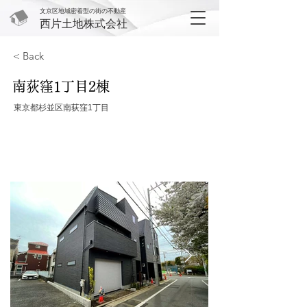
文京区地域密着型の街の不動産
西片土地株式会社
< Back
南荻窪1丁目2棟
東京都杉並区南荻窪1丁目