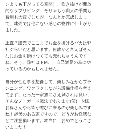
ンよりも下がってる空間）、吹き抜けが開放
的なサブリビング、そりゃもう職人の手間も
費用も大変でしたが、なんとか完成しまし
て、建売では他にない感じの物件に仕上がり
ました。
正直？建売でここまでお金を掛けるバカは弊
社ぐらいだと思います。何故かと言えばそん
なにお金を掛けなくても売れちゃうんです
ね。そう、弊社はドM、、自己満足の為にや
っているのかもしれません。
自分が住む事を想像して、楽しみながらプラ
ンニング、ワクワクしながら設備仕様を考え
てます。たった一家族にさえ刺されば良い、
そんなノーガード戦法であります(笑)　N様、
お孫さんやら皆が遊びに来るのが楽しみです
ね！起伏のある家ですので、どうがお怪我な
どご注意願います。本当に、おめでとうござ
いました！