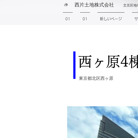
西片土地株式会社
文京区地
01
01
新しいページ
サ
西ヶ原4
東京都北区西ヶ原