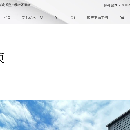
域密着型の街の不動産
物件資料・内見
ービス
新しいページ
01
01
販売実績事例
04
棟