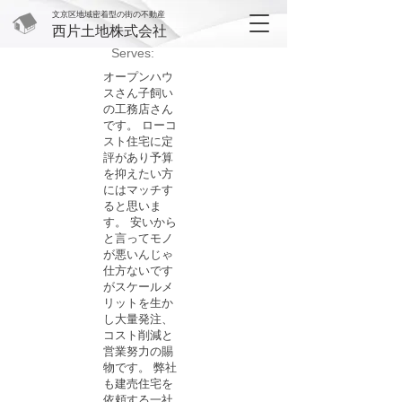
文京区地域密着型の街の不動産
西片土地株式会社
Serves:
オープンハウ
スさん子飼い
の工務店さん
です。 ローコ
スト住宅に定
評があり予算
を抑えたい方
にはマッチす
ると思いま
す。 安いから
と言ってモノ
が悪いんじゃ
仕方ないです
がスケールメ
リットを生か
し大量発注、
コスト削減と
営業努力の賜
物です。 弊社
も建売住宅を
依頼する一社