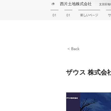
西片土地株式会社
文京区地
01
01
新しいページ
サ
< Back
Recipe n
ザウス 株式会