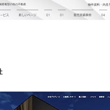
域密着型の街の不動産
物件資料・内見
ービス
新しいページ
01
01
販売実績事例
04
ame
社