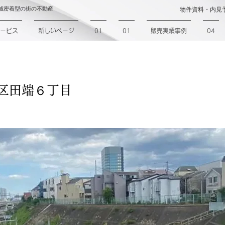
域密着型の街の不動産
物件資料・内見
ービス
新しいページ
01
01
販売実績事例
04
北区田端６丁目