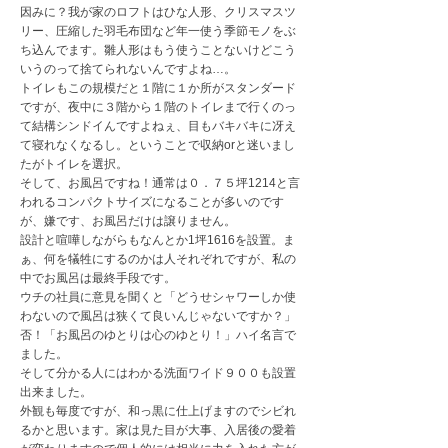
因みに？我が家のロフトはひな人形、クリスマスツ
リー、圧縮した羽毛布団など年一使う季節モノをぶ
ち込んでます。雛人形はもう使うことないけどこう
いうのって捨てられないんですよね…。
トイレもこの規模だと１階に１か所がスタンダード
ですが、夜中に３階から１階のトイレまで行くのっ
て結構シンドイんですよねぇ、目もバキバキに冴え
て寝れなくなるし。ということで収納orと迷いまし
たがトイレを選択。
そして、お風呂ですね！通常は０．７５坪1214と言
われるコンパクトサイズになることが多いのです
が、嫌です、お風呂だけは譲りません。
設計と喧嘩しながらもなんとか1坪1616を設置。ま
ぁ、何を犠牲にするのかは人それぞれですが、私の
中でお風呂は最終手段です。
ウチの社員に意見を聞くと「どうせシャワーしか使
わないので風呂は狭くて良いんじゃないですか？」
否！「お風呂のゆとりは心のゆとり！」ハイ名言で
ました。
そして分かる人にはわかる洗面ワイド９００も設置
出来ました。
外観も毎度ですが、和っ黒に仕上げますのでシビれ
るかと思います。家は見た目が大事、入居後の愛着