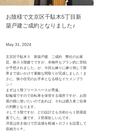
お陰様で文京区千駄木5丁目新
築戸建ご成約となりました♪
May 31, 2024
文京区千駄木５ 新築戸建 ご成約 弊社のお家
芸、狭小３階建てですが、本物件もプラン的に苦戦
が予想されました。が、今回も練りに練り倒して限
界まで追いかけて素敵な間取りが完成しました！ま
さに、狭小住宅のお手本となる様なイケメンプラ
ン！
まずは１階フリースペースが秀逸。
駐輪場ですので自転車を保管する場所ですが、お部
屋の様に使いたいのであれば、それは購入者ご自身
の判断となります。
そして３階ですが、どの設計士も当初から１部屋提
案でした。嫌です、２部屋欲しいんです。
洋室は吹き抜けで圧迫感を軽減＋ロフトを設置して
収納力ＵＰ。