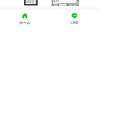
ホーム
LINE
Previous
Next
文京区地域密着型の街の不動産
西片土地株式会社
東京都知事免許（15）第15455号
東京都文京区西片2-25-8 モンテベルデ本郷西片 1Ｆ
(社)東京都宅地建物取引業協会
営業時間: 10：00～19：00