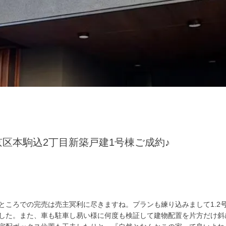
区本駒込2丁目新築戸建1号棟ご成約♪
ところでの完売は売主冥利に尽きますね。プランも練り込みまして1.2
した。また、車も駐車し易い様に何度も検証して建物配置を片方だけ斜