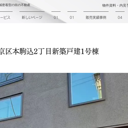
域密着型の街の不動産
物件資料・内見
ービス
新しいページ
01
01
販売実績事例
04
文京区本駒込2丁目新築戸建1号棟