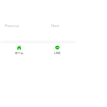
Previous
Next
文京区地域密着型の街の不動産
ホーム
LINE
西片土地株式会社
東京都知事免許（15）第15455号
東京都文京区西片2-25-8 モンテベルデ本郷西片 1Ｆ
(社)東京都宅地建物取引業協会