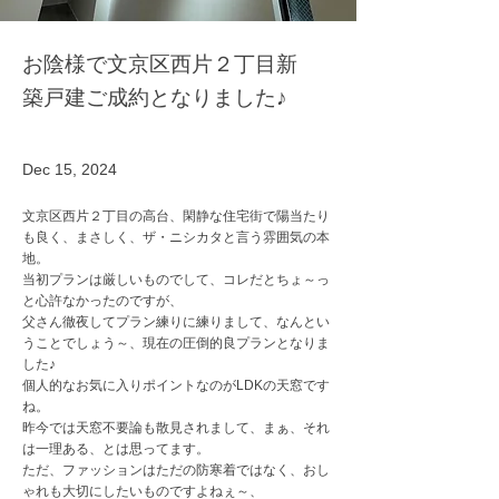
お陰様で文京区西片２丁目新
築戸建ご成約となりました♪
Dec 15, 2024
文京区西片２丁目の高台、閑静な住宅街で陽当たり
も良く、まさしく、ザ・ニシカタと言う雰囲気の本
地。
当初プランは厳しいものでして、コレだとちょ～っ
と心許なかったのですが、
父さん徹夜してプラン練りに練りまして、なんとい
うことでしょう～、現在の圧倒的良プランとなりま
した♪
個人的なお気に入りポイントなのがLDKの天窓です
ね。
昨今では天窓不要論も散見されまして、まぁ、それ
は一理ある、とは思ってます。
ただ、ファッションはただの防寒着ではなく、おし
ゃれも大切にしたいものですよねぇ～、