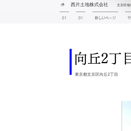
西片土地株式会社
文京区地
01
01
新しいページ
サ
向丘2丁
東京都文京区向丘2丁目