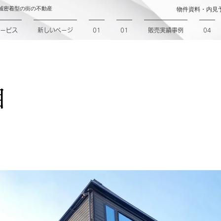
域密着型の街の不動産
物件資料・内見
ービス
新しいページ
01
01
販売実績事例
04
目