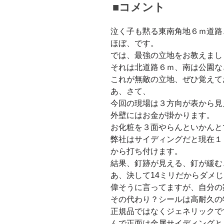
■コメント
泣く子も黙る東南角地６ｍ道路
ほぼ、です。
では、最強の立地をお教えまし
それは北道路６ｍ、南は公園な
これが無敵の立地、ぜひ覚えて
あ、さて、
今回の現場は３方向が表から見
外壁にはお金が掛かります。
お化粧を３面やらんといかんと
弊社はサイディングだと現在１
から打ち付けます。
結果、釘跡が見える、釘が緩む
あ、決して14ミリだからダメ
偉そうに言ってますが、自分の
その代わり？シールは高耐久の
正規品ではなくジェネリックで
んで正面は金属サイディングと