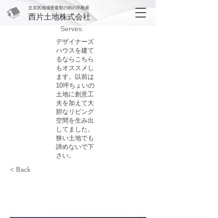
文京区地域密着型の街の不動産
西片土地株式会社
Serves:
デザイナーズ
ハウスを建て
るならこちら
もオススメし
ます。以前は
10坪ちょいの
土地に創意工
夫を加えて大
胆なリビング
空間を生み出
してました。
狭い土地でも
諦めないで下
さい。
< Back
Recipe name